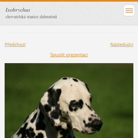
Ixobrychus
chovatelská stanice dalmatinů
Předchozí
Následující
Spustit prezentaci