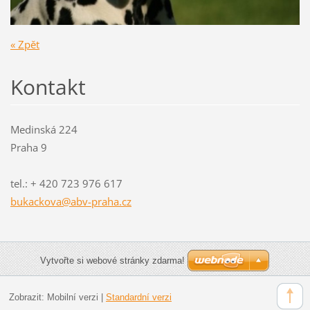
« Zpět
Kontakt
Medinská 224
Praha 9
tel.: + 420 723 976 617
bukackov
a@abv-pr
aha.cz
Vytvořte si webové stránky zdarma!
Zobrazit:
Mobilní verzi
|
Standardní verzi