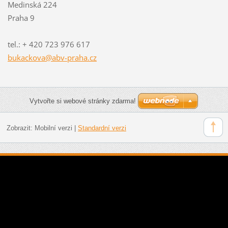
Medinská 224
Praha 9
tel.: + 420 723 976 617
bukackov
a@abv-pr
aha.cz
Vytvořte si webové stránky zdarma!
Zobrazit:
Mobilní verzi
|
Standardní verzi