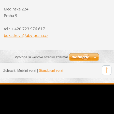
Medinská 224
Praha 9
tel.: + 420 723 976 617
bukackov
a@abv-pr
aha.cz
Vytvořte si webové stránky zdarma!
Zobrazit:
Mobilní verzi
|
Standardní verzi