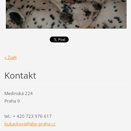
« Zpět
Kontakt
Medinská 224
Praha 9
tel.: + 420 723 976 617
bukackov
a@abv-pr
aha.cz