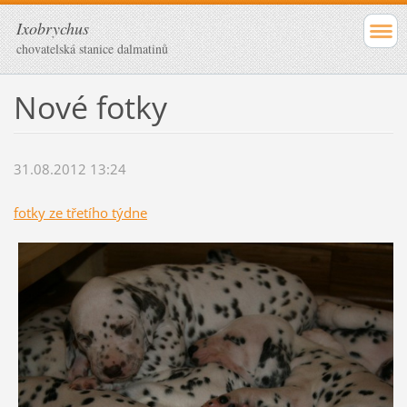
Ixobrychus
chovatelská stanice dalmatinů
Nové fotky
31.08.2012 13:24
fotky ze třetího týdne