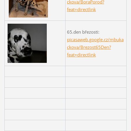
ckova/BoraPorod?
feat=directlink
65.den březosti:
picasaweb.google.cz/mbuka
ckova/Brezost65Den?
feat=directlink