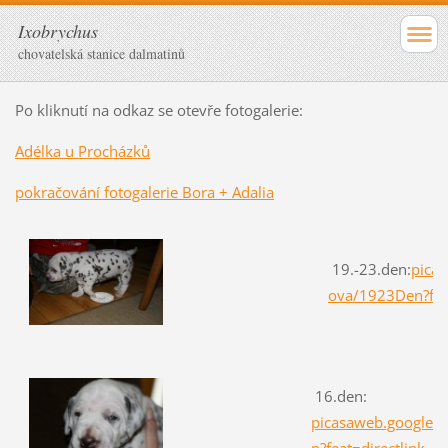
Ixobrychus
chovatelská stanice dalmatinů
Po kliknutí na odkaz se otevře fotogalerie:
Adélka u Procházků
pokračování fotogalerie Bora + Adalia
19.-23.den:
pica
ova/1923Den?feat
16.den:
picasaweb.google.
n?feat=directlink